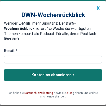
X
DWN-Wochenrückblick
Weniger E-Mails, mehr Substanz: Der
DWN-
Geldanlage Premium
Newsticker
MEIN DWN:
Wochenrückblick
liefert 1x/Woche die wichtigsten
Edelmetalle
DWN-Magazin
China
Themen kompakt als Podcast. Für alle, deren Postfach
überläuft.
DWN-Wochenrückblick
Auto Premium
Ausgeben statt sparen
E-mail:
*
Trotz Haushaltsloch: Frankreich
wird Mindestlohn erhöhen
Zehn Milliarden Euro muss der französische
Kostenlos abonnieren »
Staat noch in diesem Jahr einsparen, um sein
Defizitziel zu erreichen. Doch das hindert die
Regierung nicht daran, die versprochenen
Ich habe die
Datenschutzerklärung
sowie die
AGB
gelesen und erkläre
Mindestlöhne bereits zum Juli zu erhöhen. Die
mich einverstanden.
französischen Unternehmen zahlen die Zeche.