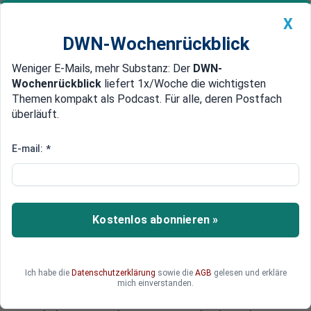
X
DWN-Wochenrückblick
Weniger E-Mails, mehr Substanz: Der
DWN-
Geldanlage Premium
Newsticker
MEIN DWN:
Wochenrückblick
liefert 1x/Woche die wichtigsten
Edelmetalle
DWN-Magazin
China
Themen kompakt als Podcast. Für alle, deren Postfach
überläuft.
DWN-Wochenrückblick
Auto Premium
Rat untertsützt Bemerkungen von Draghi in London
E-mail:
*
Draghi kündigt umfangreiche
Anleihenkäufe und unübliche
geldpolitische Maßnahmen an
Kostenlos abonnieren »
EZB-Chef Mario Draghi hat angekündigt, dass
sich der EZB-Rat entschließen kann,
Offenmarktoperationen durchzuführen und auch
Ich habe die
Datenschutzerklärung
sowie die
AGB
gelesen und erkläre
darüber nachdenken, weitere unübliche
mich einverstanden.
geldpolitische Maßnahmen zu ergreifen. Für eine