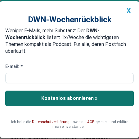
X
DWN-Wochenrückblick
Weniger E-Mails, mehr Substanz: Der
DWN-
Geldanlage Premium
Newsticker
MEIN DWN:
Wochenrückblick
liefert 1x/Woche die wichtigsten
Edelmetalle
DWN-Magazin
China
Themen kompakt als Podcast. Für alle, deren Postfach
überläuft.
DWN-Wochenrückblick
Auto Premium
Zentralbank kann Instituten nicht helfen
E-mail:
*
Dänemark erwartet nationale
Bankenkrise
Alte Kredite, die dänische Banken noch vor der
Kostenlos abonnieren »
Finanzkrise aufgenommen haben, bedrohen nun
die Existenz etlicher nationaler Banken. Mehr als
50 Milliarden Euro müssen refinanziert werden.
Ich habe die
Datenschutzerklärung
sowie die
AGB
gelesen und erkläre
Die Zentralbank kann nicht helfen und darüber
mich einverstanden.
hinaus benötigen die dänischen Banken weitere
fast 6 Milliarden Euro, um ihr Eigenkapital