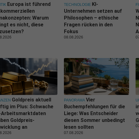
Europa ist führend
KI-
ITIK
TECHNOLOGIE
F
 kommerziellen
Unternehmen setzen auf
W
imakonzepten: Warum
Philosophen – ethische
N
ingt es nicht, diese
Fragen rücken in den
N
zusetzen?
Fokus
A
8.2026
08.08.2026
0
Goldpreis aktuell
Vier
ANZEN
PANORAMA
U
ftig im Plus: Schwache
Buchempfehlungen für die
i
-Arbeitsmarktdaten
Liege: Was Entscheider
v
iben Goldpreis-
diesen Sommer unbedingt
G
0
wicklung an
lesen sollten
8.2026
07.08.2026