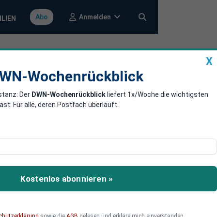
Anmelden
Abo
ILIEN
X
a
DWN-Wochenrückblick
WN-Wochenrückblick
stanz: Der
DWN-Wochenrückblick
liefert 1x/Woche die wichtigsten
en Quartal
. Für alle, deren Postfach überläuft.
ysten rechnen damit, dass
hstum in diesem Jahr in
Kostenlos abonnieren »
chutzerklärung
sowie die
AGB
gelesen und erkläre mich einverstanden.