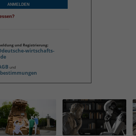
ANMELDEN
gessen?
meldung und Registrierung:
@deutsche-wirtschafts-
.de
AGB
und
zbestimmungen