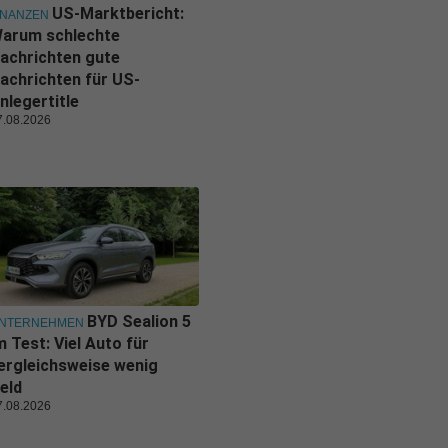
US-Marktbericht:
INANZEN
arum schlechte
achrichten gute
achrichten für US-
nlegertitle
7.08.2026
BYD Sealion 5
NTERNEHMEN
m Test: Viel Auto für
ergleichsweise wenig
eld
7.08.2026