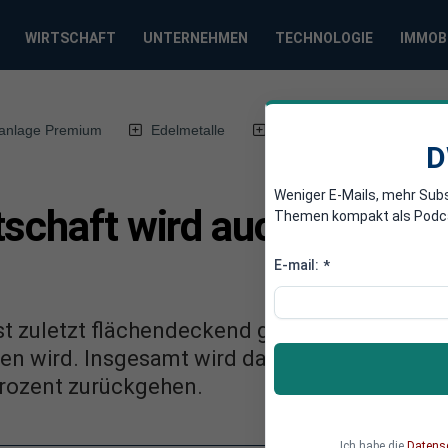
WIRTSCHAFT
UNTERNEHMEN
TECHNOLOGIE
IMMOB
anlage Premium
Edelmetalle
DWN-Magazin
Chin
D
Weniger E-Mails, mehr Sub
schaft wird auch im dritt
Themen kompakt als Podcast
E-mail:
*
ist zuletzt flächendeckend geschrumpft. Anal
tzen wird. Insgesamt wird das Wirtschaftswac
Prozent zurückgehen.
Ich habe die
Datens