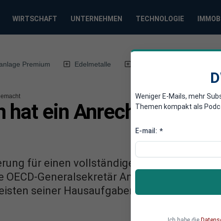
WIRTSCHAFT
UNTERNEHMEN
TECHNOLOGIE
IMMOB
anlage Premium
Edelmetalle
DWN-Magazin
Chin
D
Weniger E-Mails, mehr Sub
gemacht
 hat ein Anrecht auf Rett
Themen kompakt als Podcast
E-mail:
*
erung für einen vollständigen Bailout entsche
he OECD-Generalsekretär Angel Gurria. Das La
meisten seiner Hausaufgaben gemacht und ve
Ich habe die
Datens