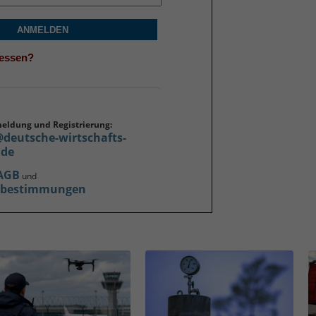
ANMELDEN
gessen?
meldung und Registrierung:
@deutsche-wirtschafts-
.de
AGB
und
zbestimmungen