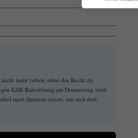
nicht mehr retten, ohne das Recht zu
tigen EZB-Ratssitzung am Donnerstag wird
kel nach Spanien reisen, um sich dort