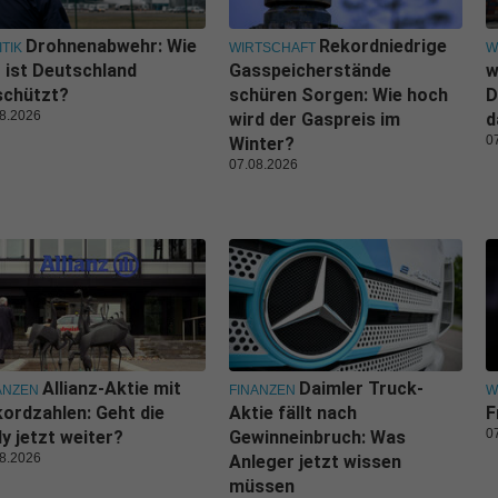
Drohnenabwehr: Wie
Rekordniedrige
ITIK
WIRTSCHAFT
W
 ist Deutschland
Gasspeicherstände
w
schützt?
schüren Sorgen: Wie hoch
D
8.2026
wird der Gaspreis im
d
0
Winter?
07.08.2026
Allianz-Aktie mit
Daimler Truck-
ANZEN
FINANZEN
W
ordzahlen: Geht die
Aktie fällt nach
F
0
ly jetzt weiter?
Gewinneinbruch: Was
8.2026
Anleger jetzt wissen
müssen