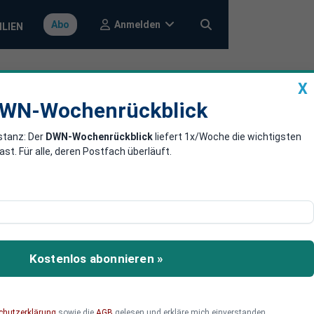
Anmelden
Abo
ILIEN
X
a
DWN-Wochenrückblick
WN-Wochenrückblick
stanz: Der
DWN-Wochenrückblick
liefert 1x/Woche die wichtigsten
ung durch die
. Für alle, deren Postfach überläuft.
iden, dann sei das auch
nd habe alles Erreichbare
Kostenlos abonnieren »
rdiene daher
chutzerklärung
sowie die
AGB
gelesen und erkläre mich einverstanden.