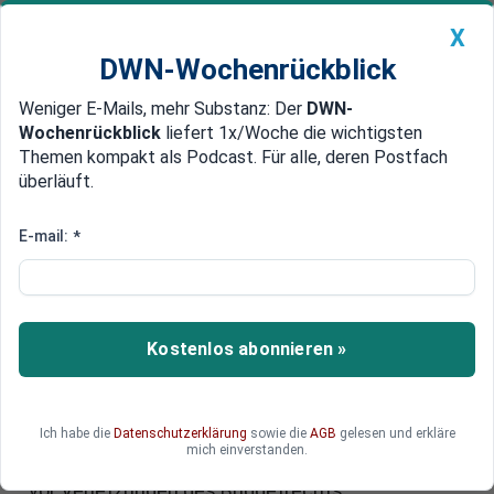
X
DWN-Wochenrückblick
Weniger E-Mails, mehr Substanz: Der
DWN-
Geldanlage Premium
Newsticker
MEIN DWN:
Wochenrückblick
liefert 1x/Woche die wichtigsten
Edelmetalle
DWN-Magazin
China
Themen kompakt als Podcast. Für alle, deren Postfach
überläuft.
DWN-Wochenrückblick
Auto Premium
Vor Urteilsverkündung
E-mail:
*
Deutschland: ESM gerät immer
stärker ins Visier
Kurz vor der Entscheidung des
Kostenlos abonnieren »
Bundesverfassungsgerichts über die Eilanträge
bezüglich EMS und Fiskalpakt wächst der Unmut
in Deutschland. Peter Gauweiler reicht einen
Ich habe die
Datenschutzerklärung
sowie die
AGB
gelesen und erkläre
Eilantrag ein - noch heute will das Gericht
mich einverstanden.
darüber beraten - und ein neues Gutachten warnt
vor Verletzungen des Budgetrechts.