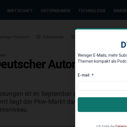
WIRTSCHAFT
UNTERNEHMEN
TECHNOLOGIE
IMMOB
anlage Premium
Edelmetalle
DWN-Magazin
Chin
D
Weniger E-Mails, mehr Sub
aten
Deutscher Automarkt im 
Themen kompakt als Podcast
E-mail:
*
ssungen ist im September auf etwa 250.000 
mt liegt der Pkw-Markt damit nach den erst
resniveau.
Ich habe die
Datens