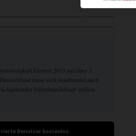
itslosigkeit klettert 2013 auf über 3
 Deutschland muss sich zunehmend auch
ückgehender Inlandsnachfrage stellen.
strierte Benutzer kostenlos.