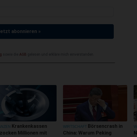
Jetzt abonnieren »
g
sowie die
AGB
gelesen und erkläre mich einverstanden.
Krankenkassen
Börsencrash in
ANZEN
WIRTSCHAFT
W
zocken Millionen mit
China: Warum Peking
N