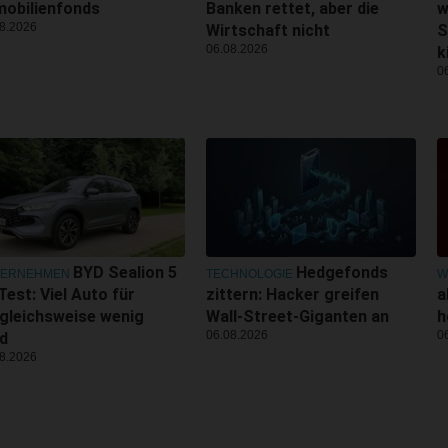
obilienfonds
Banken rettet, aber die
w
8.2026
Wirtschaft nicht
S
06.08.2026
k
0
BYD Sealion 5
Hedgefonds
TERNEHMEN
TECHNOLOGIE
W
Test: Viel Auto für
zittern: Hacker greifen
a
gleichsweise wenig
Wall-Street-Giganten an
h
06.08.2026
0
d
8.2026