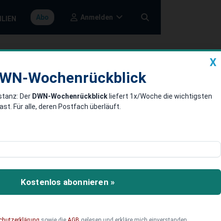
Anmelden
Abo
ILIEN
X
a
DWN-Wochenrückblick
WN-Wochenrückblick
stanz: Der
DWN-Wochenrückblick
liefert 1x/Woche die wichtigsten
September
. Für alle, deren Postfach überläuft.
Fahrzeuge
en neun Monaten 1,8
Kostenlos abonnieren »
chutzerklärung
sowie die
AGB
gelesen und erkläre mich einverstanden.