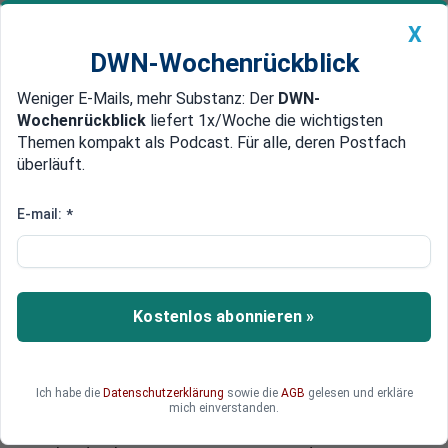
X
DWN-Wochenrückblick
Weniger E-Mails, mehr Substanz: Der
DWN-
Geldanlage Premium
Newsticker
MEIN DWN:
Wochenrückblick
liefert 1x/Woche die wichtigsten
Edelmetalle
DWN-Magazin
China
Themen kompakt als Podcast. Für alle, deren Postfach
überläuft.
DWN-Wochenrückblick
Auto Premium
Angst vor Kapitalabzug
E-mail:
*
Bankenunion: Tschechien
fürchtet Zugriff auf nationale
Spareinlagen
Kostenlos abonnieren »
In Tschechien regt sich der Widerstand gegen
die geplante europäische Bankenunion. Diese
gefährde die Finanzwirtschaft des Landes, warnt
Ich habe die
Datenschutzerklärung
sowie die
AGB
gelesen und erkläre
der tschechische Premier. Fast alle
mich einverstanden.
tschechischen Banken sind in der Hand