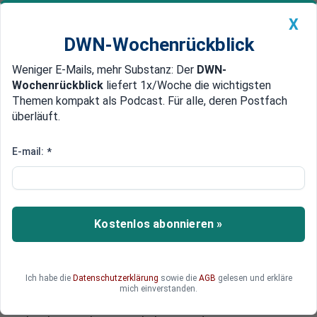
X
DWN-Wochenrückblick
Weniger E-Mails, mehr Substanz: Der
DWN-
Geldanlage Premium
Newsticker
MEIN DWN:
Wochenrückblick
liefert 1x/Woche die wichtigsten
Edelmetalle
DWN-Magazin
China
Themen kompakt als Podcast. Für alle, deren Postfach
überläuft.
DWN-Wochenrückblick
Auto Premium
Big Brother vas gleda
E-mail:
*
Ende der Privatheit: Drohnen
sollen Bürger aus der Luft
überwachen
Kostenlos abonnieren »
In einem kühnen Vorhaben beabsichtigt ein
kroatisches Startup, Überwachungskameras
dauerhaft am Himmel über Europa zu
Ich habe die
Datenschutzerklärung
sowie die
AGB
gelesen und erkläre
installieren. Ein einzelnes ballonähnliches
mich einverstanden.
Flugobjekt könnte so bis zu 230 qm rund um die