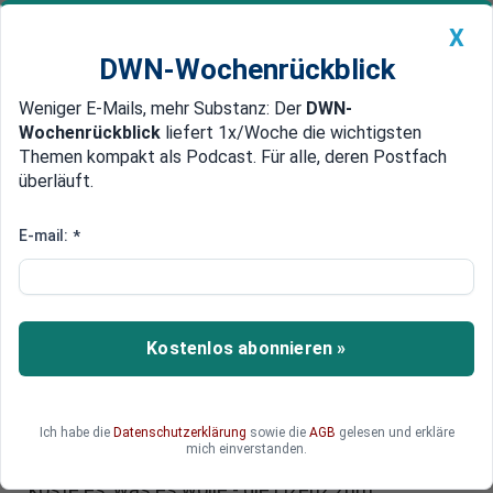
X
DWN-Wochenrückblick
Weniger E-Mails, mehr Substanz: Der
DWN-
Geldanlage Premium
Newsticker
MEIN DWN:
Wochenrückblick
liefert 1x/Woche die wichtigsten
Edelmetalle
DWN-Magazin
China
Themen kompakt als Podcast. Für alle, deren Postfach
überläuft.
DWN-Wochenrückblick
Auto Premium
Bei der Regulierung vergessen
E-mail:
*
Schattenbanken zocken mit
Vollkasko vom Steuerzahler
Schattenbanken wie Versicherungskonzerne
Kostenlos abonnieren »
haben trotz der Finanzkrise weitere Billionen-
Risiken angehäuft. Die weitgehend unregulierten
Unternehmen hoffen auf eine Vollkasko-
Ich habe die
Datenschutzerklärung
sowie die
AGB
gelesen und erkläre
Unterstützung vom Steuerzahler. Sie sehen in
mich einverstanden.
der Zusage Mario Draghis, den Euro zu retten -
koste es, was es wolle - die Lizenz zum