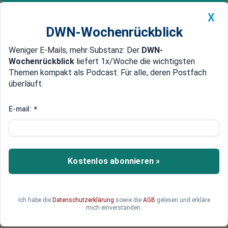
X
DWN-Wochenrückblick
Weniger E-Mails, mehr Substanz: Der
DWN-
Geldanlage Premium
Newsticker
MEIN DWN:
Wochenrückblick
liefert 1x/Woche die wichtigsten
Edelmetalle
DWN-Magazin
China
Themen kompakt als Podcast. Für alle, deren Postfach
überläuft.
DWN-Wochenrückblick
Auto Premium
Export-Wirtschaft schwächelt
E-mail:
*
Deutsche Wirtschaft:
Schwächstes Jahr seit 2009
Die deutsche Wirtschaft war im letzten Jahr so
Kostenlos abonnieren »
schwach wie seit Jahren nicht mehr. Die
schwache Weltwirtschaft drückte die Exporte.
Die Binnennachfrage konnte dies nicht
Ich habe die
Datenschutzerklärung
sowie die
AGB
gelesen und erkläre
kompensieren.
mich einverstanden.