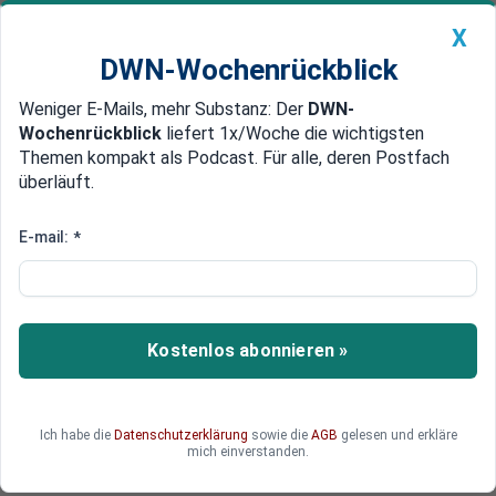
X
DWN-Wochenrückblick
Weniger E-Mails, mehr Substanz: Der
DWN-
Geldanlage Premium
Newsticker
MEIN DWN:
Wochenrückblick
liefert 1x/Woche die wichtigsten
Edelmetalle
DWN-Magazin
China
Themen kompakt als Podcast. Für alle, deren Postfach
überläuft.
DWN-Wochenrückblick
Auto Premium
Nach Kurs-Sturz
E-mail:
*
Inflation: Argentinien erleichtert
Bürgern Dollar-Käufe
Argentinien lockert nach dem Verfall der
Kostenlos abonnieren »
Landeswährung Peso die Devisenregeln. Künftig
gelten niedrigere Steuersätze für den Kauf von
US-Dollar. Zudem werde erlaubt, Sparguthaben in
Ich habe die
Datenschutzerklärung
sowie die
AGB
gelesen und erkläre
Dollar zu halten.
mich einverstanden.