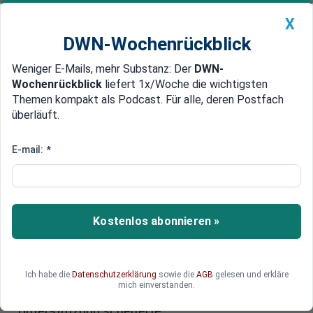
X
DWN-Wochenrückblick
Weniger E-Mails, mehr Substanz: Der
DWN-
Geldanlage Premium
Newsticker
MEIN DWN:
Wochenrückblick
liefert 1x/Woche die wichtigsten
Edelmetalle
DWN-Magazin
China
Themen kompakt als Podcast. Für alle, deren Postfach
überläuft.
DWN-Wochenrückblick
Auto Premium
Gentechnisch veränderte Organismen
E-mail:
*
Monsanto: Proteste bei
Aktionärs-Versammlung
Bei der Aktionärsversammlung von Monsanto
Kostenlos abonnieren »
kam es zu Protesten. Elf Demonstranten wurden
verhaftet, darunter auch ein Aktionär des
Gentechnik-Unternehmens. Er hatte eine
Ich habe die
Datenschutzerklärung
sowie die
AGB
gelesen und erkläre
Resolution zur Kennzeichnungspflicht von Gen-
mich einverstanden.
Mais eingebracht, die wegen mangelnder
Unterstützung scheiterte.