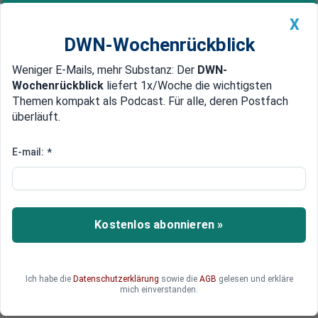
X
DWN-Wochenrückblick
Weniger E-Mails, mehr Substanz: Der
DWN-
Geldanlage Premium
Newsticker
MEIN DWN:
Wochenrückblick
liefert 1x/Woche die wichtigsten
Edelmetalle
DWN-Magazin
China
Themen kompakt als Podcast. Für alle, deren Postfach
überläuft.
DWN-Wochenrückblick
Auto Premium
Aber kein Schuldenschnitt
E-mail:
*
Schäuble verspricht
Griechenland neue Hilfsgelder
Ein Schuldenschnitt für Griechenland kommt für
Kostenlos abonnieren »
den deutschen Finanzminister nicht infrage.
Sollte die Griechen aber gegen Ende des Jahres
neue Milliarden benötigen, werden sie diese auch
Ich habe die
Datenschutzerklärung
sowie die
AGB
gelesen und erkläre
kriegen. Schließlich sei das Land genauso wie der
mich einverstanden.
Rest der Eurozone auf einem guten Weg.