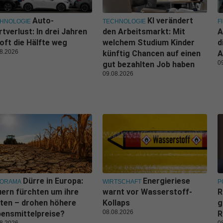
Auto-
KI verändert
HNOLOGIE
TECHNOLOGIE
F
tverlust: In drei Jahren
den Arbeitsmarkt: Mit
A
 oft die Hälfte weg
welchem Studium Kinder
d
8.2026
künftig Chancen auf einen
A
0
gut bezahlten Job haben
09.08.2026
Dürre in Europa:
Energieriese
NORAMA
WIRTSCHAFT
P
ern fürchten um ihre
warnt vor Wasserstoff-
R
ten – drohen höhere
Kollaps
g
08.08.2026
ensmittelpreise?
R
8.2026
0