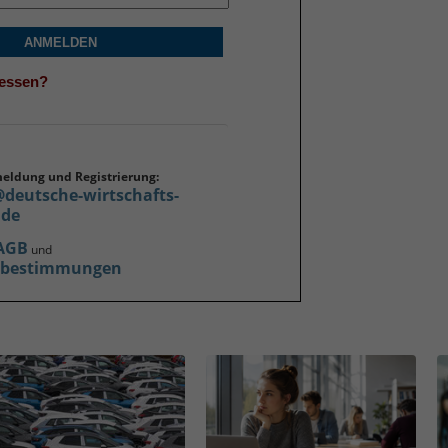
ANMELDEN
gessen?
meldung und Registrierung:
@deutsche-wirtschafts-
.de
AGB
und
zbestimmungen