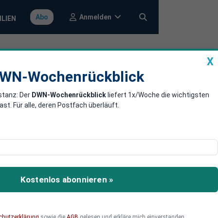
Anmelden
Abo
ILIEN
X
a
DWN-Wochenrückblick
WN-Wochenrückblick
stanz: Der
DWN-Wochenrückblick
liefert 1x/Woche die wichtigsten
ale
. Für alle, deren Postfach überläuft.
g von der EU beschlossen
 Die deutschen
Kostenlos abonnieren »
 wegen der riskanten
chutzerklärung
sowie die
AGB
gelesen und erkläre mich einverstanden.