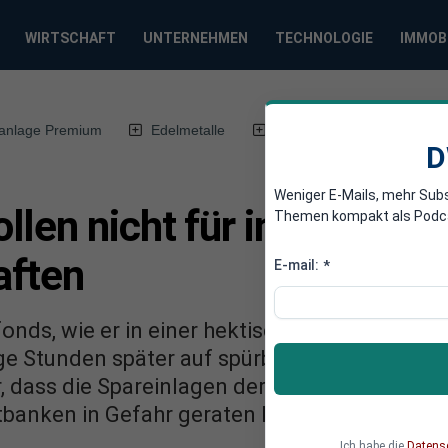
WIRTSCHAFT
UNTERNEHMEN
TECHNOLOGIE
IMMOB
anlage Premium
Edelmetalle
DWN-Magazin
Chin
D
Weniger E-Mails, mehr Sub
len nicht für internation
Themen kompakt als Podcast
aften
E-mail:
*
nds, wie er in einer hektischen Nachtsitzun
ige Stunden später auf spürbaren Widerstand:
 dass die Spareinlagen der deutschen Sparer
banken in Gefahr geraten könnten.
Ich habe die
Datens