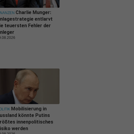
Charlie Munger:
INANZEN
nlagestrategie entlarvt
ie teuersten Fehler der
nleger
9.08.2026
Mobilisierung in
OLITIK
ussland könnte Putins
rößtes innenpolitisches
isiko werden
8.08.2026