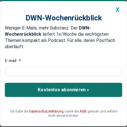
X
DWN-Wochenrückblick
Weniger E-Mails, mehr Substanz: Der
DWN-
Geldanlage Premium
Newsticker
MEIN DWN:
Wochenrückblick
liefert 1x/Woche die wichtigsten
Edelmetalle
DWN-Magazin
China
Themen kompakt als Podcast. Für alle, deren Postfach
überläuft.
DWN-Wochenrückblick
Auto Premium
Wirtschaftlich abhängig
E-mail:
*
EU kann sich Sanktionen gegen
Russland nicht leisten
Während die USA mit Sanktionen vorpreschen,
Kostenlos abonnieren »
kann sich die EU Strafen gegen Putin nicht
leisten. Brüssel ist vom Milliarden-schweren
Handel mit Russland abhängig. Sanktionen
Ich habe die
Datenschutzerklärung
sowie die
AGB
gelesen und erkläre
würden so schnell zum Bumerang für deutsche
mich einverstanden.
Unternehmen.