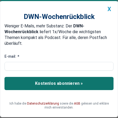
X
DWN-Wochenrückblick
Weniger E-Mails, mehr Substanz: Der
DWN-
Geldanlage Premium
Newsticker
MEIN DWN:
Wochenrückblick
liefert 1x/Woche die wichtigsten
Edelmetalle
DWN-Magazin
China
Themen kompakt als Podcast. Für alle, deren Postfach
überläuft.
DWN-Wochenrückblick
Auto Premium
Von Wien nach Prag
E-mail:
*
Österreich: Erste Bank prüft
Umzug nach Tschechien
Die Erste Bank plant den Umzug ihrer
Kostenlos abonnieren »
Firmenzentrale von Wien nach Prag, so der
tschechische Präsident Milos Zeman. Darüber
habe ihn der Bank-Chef informiert. Anders als in
Ich habe die
Datenschutzerklärung
sowie die
AGB
gelesen und erkläre
Österreich gibt es in Tschechien keine
mich einverstanden.
Bankensteuern.