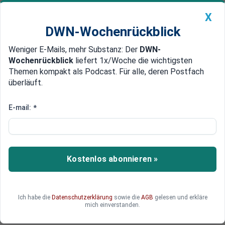
X
DWN-Wochenrückblick
Weniger E-Mails, mehr Substanz: Der
DWN-
Geldanlage Premium
Newsticker
MEIN DWN:
Wochenrückblick
liefert 1x/Woche die wichtigsten
Edelmetalle
DWN-Magazin
China
Themen kompakt als Podcast. Für alle, deren Postfach
überläuft.
DWN-Wochenrückblick
Auto Premium
Wegen Hilfe bei Steuerflucht
E-mail:
*
Vermögensverwalter
Swisspartners zahlt 4,4
Millionen Dollar Strafe an USA
Kostenlos abonnieren »
Die Swisspartners Group hat sich mit den USA
auf eine Straf-Zahlung von 4,4 Millionen Dollar
verständigt. Die US-Behörden werfen dem
Ich habe die
Datenschutzerklärung
sowie die
AGB
gelesen und erkläre
Schweizer Vermögensverwalter vor, US-Bürgern
mich einverstanden.
bei der Steuerhinterziehung geholfen zu haben.