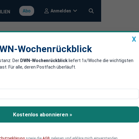
Anmelden
Abo
ILIEN
X
a
DWN-Wochenrückblick
WN-Wochenrückblick
stanz: Der
DWN-Wochenrückblick
liefert 1x/Woche die wichtigsten
 Bawag muss
. Für alle, deren Postfach überläuft.
zent erhöht. Hintergrund
g gehört mehrheitlich
Kostenlos abonnieren »
chutzerklärung
sowie die
AGB
gelesen und erkläre mich einverstanden.