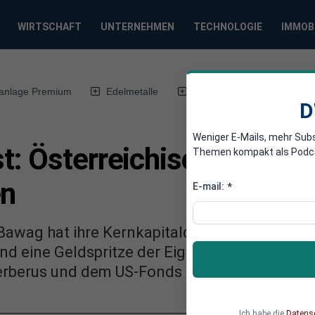
WIRTSCHAFT
UNTERNEHMEN
TECHNOLOGIE
IMMOB
anlage Premium
Edelmetalle
DWN-Magazin
Chin
D
Weniger E-Mails, mehr Sub
t: Österreichische Bank
Themen kompakt als Podcast
en
E-mail:
*
Bawag hat ihre Kernkapitalquote auf 10,6 Pro
nd eine Geldspritze der Eigentümer. Die Bawa
erberus und dem US-Fonds Golden Tree.
Ich habe die
Datens