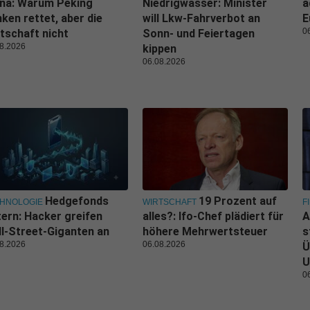
ina: Warum Peking
Niedrigwasser: Minister
a
ken rettet, aber die
will Lkw-Fahrverbot an
E
0
tschaft nicht
Sonn- und Feiertagen
8.2026
kippen
06.08.2026
Hedgefonds
19 Prozent auf
HNOLOGIE
WIRTSCHAFT
F
tern: Hacker greifen
alles?: Ifo-Chef plädiert für
A
l-Street-Giganten an
höhere Mehrwertsteuer
s
8.2026
06.08.2026
Ü
U
0