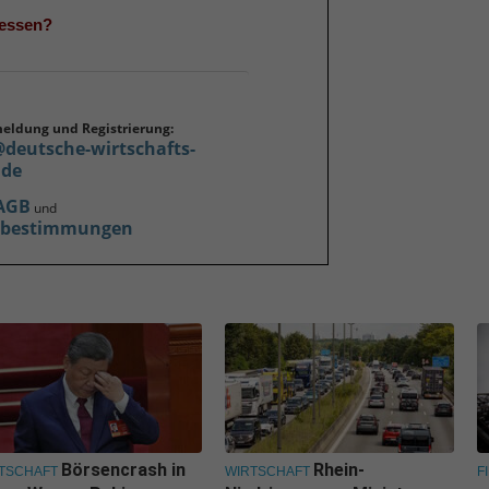
gessen?
meldung und Registrierung:
@deutsche-wirtschafts-
.de
AGB
und
zbestimmungen
Börsencrash in
Rhein-
TSCHAFT
WIRTSCHAFT
F