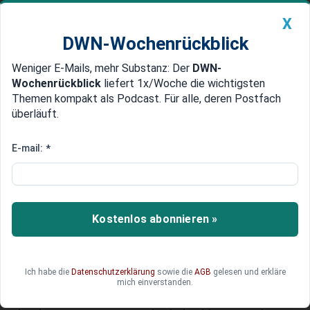
X
DWN-Wochenrückblick
Weniger E-Mails, mehr Substanz: Der
DWN-
Geldanlage Premium
Newsticker
MEIN DWN:
Wochenrückblick
liefert 1x/Woche die wichtigsten
Edelmetalle
DWN-Magazin
China
Themen kompakt als Podcast. Für alle, deren Postfach
überläuft.
DWN-Wochenrückblick
Auto Premium
Der Staat als Entertainer
E-mail:
*
Fußball-WM: Commerzbank,
ARD und ZDF sorgen für teure
Unterhaltung
Kostenlos abonnieren »
Die staatliche Commerzbank zahlt 20 Millionen
Euro für Werbung für die Fußball-
Nationalmannschaft. ARD und ZDF zahlen für die
Ich habe die
Datenschutzerklärung
sowie die
AGB
gelesen und erkläre
Übertragungsrechte streng geheime Summen.
mich einverstanden.
Die Deutschen müssen somit doppelt für das