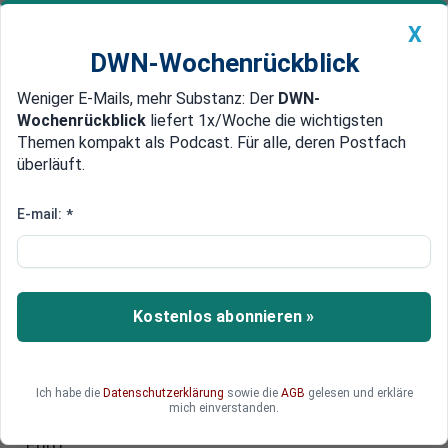
X
DWN-Wochenrückblick
Weniger E-Mails, mehr Substanz: Der
DWN-
Geldanlage Premium
Newsticker
MEIN DWN:
Wochenrückblick
liefert 1x/Woche die wichtigsten
Edelmetalle
DWN-Magazin
China
Themen kompakt als Podcast. Für alle, deren Postfach
überläuft.
DWN-Wochenrückblick
Auto Premium
Eine Million Computer infiziert
E-mail:
*
US-Behörden zerschlagen
weltweiten Hacker-Ring
US-Behörden haben ein weltweites Netzwerk von
Kostenlos abonnieren »
Hackern enttarnt. Die Cyber-Kriminellen
infizierten Hunderttausende Computer weltweit
mit Schadsoftware und spionierten dabei
Ich habe die
Datenschutzerklärung
sowie die
AGB
gelesen und erkläre
Passwörter von Bankkunden aus. Der gesamte
mich einverstanden.
Schaden beläuft sich auf etwa 100 Millionen
Euro.