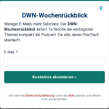
X
DWN-Wochenrückblick
Weniger E-Mails, mehr Substanz: Der
DWN-
Geldanlage Premium
Newsticker
MEIN DWN:
Wochenrückblick
liefert 1x/Woche die wichtigsten
Edelmetalle
DWN-Magazin
China
Themen kompakt als Podcast. Für alle, deren Postfach
überläuft.
DWN-Wochenrückblick
Auto Premium
Flucht vor Sanktionen
E-mail:
*
Bank-Run: Russen ziehen massiv
Geld von US-Konten ab
Im März haben russische Kontoinhaber mehr als
Kostenlos abonnieren »
die Hälfte ihrer Einlagen von US-Banken
abgezogen. Vor dem Hintergrund drohender
Sanktionen haben sie ihr Geld so schnell wie
Ich habe die
Datenschutzerklärung
sowie die
AGB
gelesen und erkläre
möglich aus den USA geholt. Der Westen
mich einverstanden.
schadet sich mit seinen Sanktionen gegen
Russland offenbar selbst.