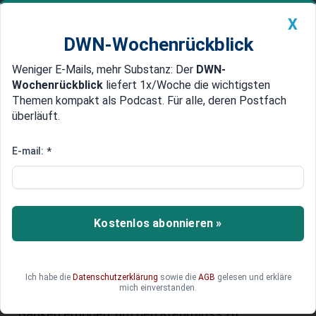
X
DWN-Wochenrückblick
Weniger E-Mails, mehr Substanz: Der
DWN-
Geldanlage Premium
Newsticker
MEIN DWN:
Wochenrückblick
liefert 1x/Woche die wichtigsten
Edelmetalle
DWN-Magazin
China
Themen kompakt als Podcast. Für alle, deren Postfach
überläuft.
DWN-Wochenrückblick
Auto Premium
Kreditklemme verschärft sich
E-mail:
*
EZB: Banken vergeben weniger
Kredite an Unternehmen
Europäische Banken vergaben im Mai 2,0 Prozent
Kostenlos abonnieren »
weniger Kredite an Unternehmen als im
Vorjahresmonat. Die Finanz-Institute parkten ihr
Geld lieber bei der Zentralbank, als es an die
Ich habe die
Datenschutzerklärung
sowie die
AGB
gelesen und erkläre
Realwirtschaft weiterzureichen. Die EZB hat
mich einverstanden.
daher Anfang Juni erstmals Strafzinsen für die
Banken erhoben, um den Kreditfluss zu