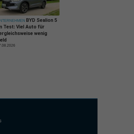
BYD Sealion 5
NTERNEHMEN
m Test: Viel Auto für
ergleichsweise wenig
eld
7.08.2026
s
t