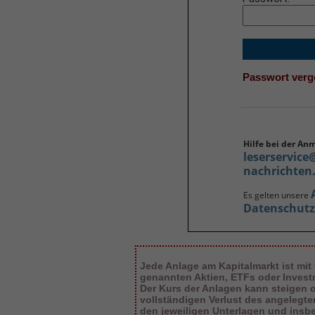
Passwort ver
Hilfe bei der An
leserservice
nachrichten
Es gelten unsere
Datenschut
Jede Anlage am Kapitalmarkt ist mit
genannten Aktien, ETFs oder Inves
Der Kurs der Anlagen kann steigen od
vollständigen Verlust des angelegt
den jeweiligen Unterlagen und insb