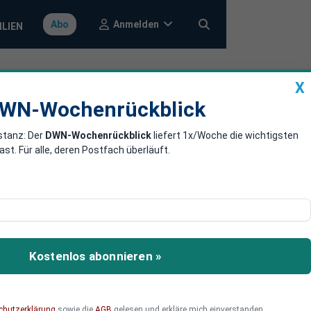
Anmelden
Abo
ILIEN
X
a
DWN-Wochenrückblick
WN-Wochenrückblick
stanz: Der
DWN-Wochenrückblick
liefert 1x/Woche die wichtigsten
en bei
. Für alle, deren Postfach überläuft.
 Alpe Adria Haircut. Das
Betrag, für den einige
Kostenlos abonnieren »
tionale Organisationen
tung dafür trägt
chutzerklärung
sowie die
AGB
gelesen und erkläre mich einverstanden.