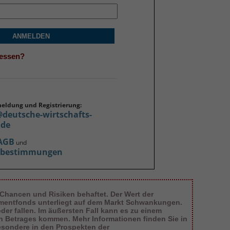
ANMELDEN
gessen?
meldung und Registrierung:
@deutsche-wirtschafts-
.de
AGB
und
zbestimmungen
 Chancen und Risiken behaftet. Der Wert der
tmentfonds unterliegt auf dem Markt Schwankungen.
er fallen. Im äußersten Fall kann es zu einem
en Betrages kommen. Mehr Informationen finden Sie in
esondere in den Prospekten der