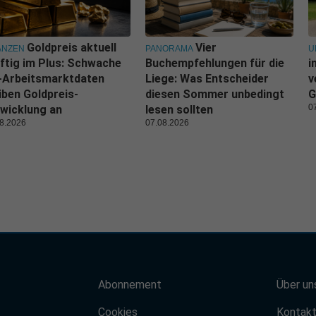
Goldpreis aktuell
Vier
ANZEN
PANORAMA
U
ftig im Plus: Schwache
Buchempfehlungen für die
i
-Arbeitsmarktdaten
Liege: Was Entscheider
v
iben Goldpreis-
diesen Sommer unbedingt
G
0
wicklung an
lesen sollten
8.2026
07.08.2026
Abonnement
Über un
Cookies
Kontak