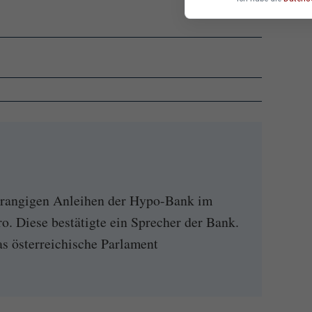
chrangigen Anleihen der Hypo-Bank im
. Diese bestätigte ein Sprecher der Bank.
s österreichische Parlament