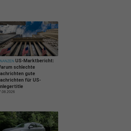
US-Marktbericht:
INANZEN
arum schlechte
achrichten gute
achrichten für US-
nlegertitle
7.08.2026