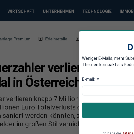
WIRTSCHAFT
UNTERNEHMEN
TECHNOLOGIE
IMMOB
anlage Premium
Edelmetalle
DWN-Magazin
Chin
D
Weniger E-Mails, mehr Sub
rzahler verlieren Million
Themen kompakt als Podcast
l in Österreich
E-mail:
*
r verlieren knapp 7 Millionen Euro beim Hypo
illionen Euro Totalverlusts der Weltbank. Der 
saniert werden könnten, zeigt: Über interna
der im großen Stil vernichtet. Die Verantwor
Ich habe die
Datens