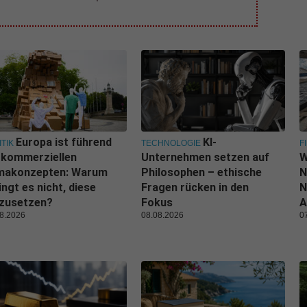
Europa ist führend
KI-
ITIK
TECHNOLOGIE
F
 kommerziellen
Unternehmen setzen auf
W
imakonzepten: Warum
Philosophen – ethische
N
ingt es nicht, diese
Fragen rücken in den
N
zusetzen?
Fokus
A
8.2026
08.08.2026
0