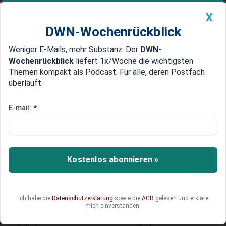
X
DWN-Wochenrückblick
Weniger E-Mails, mehr Substanz: Der
DWN-
Geldanlage Premium
Newsticker
MEIN DWN:
Wochenrückblick
liefert 1x/Woche die wichtigsten
Edelmetalle
DWN-Magazin
China
Themen kompakt als Podcast. Für alle, deren Postfach
überläuft.
DWN-Wochenrückblick
Auto Premium
EU gegen USA
E-mail:
*
Den Dollar schwächen: EU-
Staaten planen Revolte gegen
US-Strafen für Banken
Kostenlos abonnieren »
Die französische Regierung will die
milliardenschwere Geldstrafe gegen BNP Paribas
nicht hinnehmen. Sie organisiert in Europa eine
Ich habe die
Datenschutzerklärung
sowie die
AGB
gelesen und erkläre
Allianz gegen die US-Justiz. Die Unzufriedenheit
mich einverstanden.
über die Verfügungsgewalt der Amerikaner im