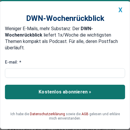
X
DWN-Wochenrückblick
Weniger E-Mails, mehr Substanz: Der
DWN-
Geldanlage Premium
Newsticker
MEIN DWN:
Wochenrückblick
liefert 1x/Woche die wichtigsten
Edelmetalle
DWN-Magazin
China
Themen kompakt als Podcast. Für alle, deren Postfach
überläuft.
DWN-Wochenrückblick
Auto Premium
Überzogene Preise
E-mail:
*
Zu hohe Auto-Preise: China
straft Audi und Chrysler ab
Audi und Chrysler verstoßen gegen das
Kostenlos abonnieren »
Kartellrecht in China und müssen Preise für
Ersatzteile dramatisch senken. Die
Autohersteller hätten ihre Vormachtstellung am
Ich habe die
Datenschutzerklärung
sowie die
AGB
gelesen und erkläre
Markt ausgenutzt und überhöhte Preise verlangt,
mich einverstanden.
lautet der Vorwurf. Mit der Maßnahme setzt
Peking ein Zeichen, dass die Flitterwochen mit