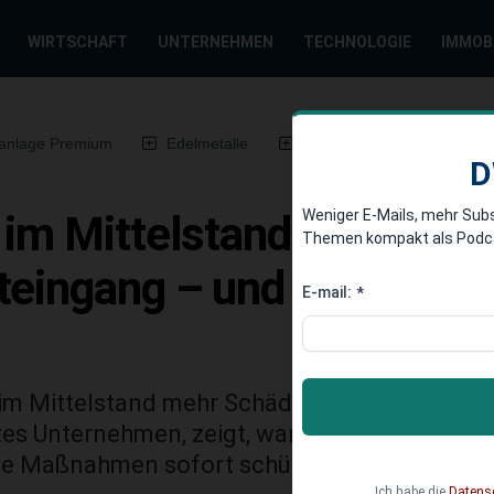
WIRTSCHAFT
UNTERNEHMEN
TECHNOLOGIE
IMMOB
anlage Premium
Edelmetalle
DWN-Magazin
Chin
D
Weniger E-Mails, mehr Sub
im Mittelstand: Die unte
Themen kompakt als Podcast
steingang – und welche 
E-mail:
*
 im Mittelstand mehr Schäden als Ransomware.
rtes Unternehmen, zeigt, warum Prozessangri
he Maßnahmen sofort schützen.
Ich habe die
Datens