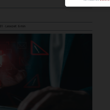
6 min
:01
Lesezeit: