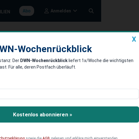
Anmelden
Abo
ILIEN
X
a
DWN-Wochenrückblick
WN-Wochenrückblick
stanz: Der
DWN-Wochenrückblick
liefert 1x/Woche die wichtigsten
rschätzte
. Für alle, deren Postfach überläuft.
Maßnahmen
 Stoïk, ein auf
Kostenlos abonnieren »
ffe 2025 zur Hauptgefahr
chutzerklärung
sowie die
AGB
gelesen und erkläre mich einverstanden.