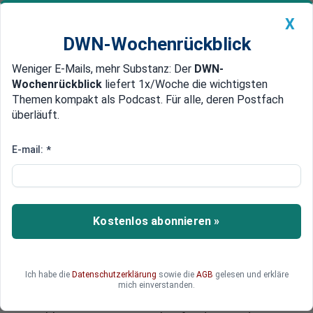
X
DWN-Wochenrückblick
Weniger E-Mails, mehr Substanz: Der
DWN-
Geldanlage Premium
Newsticker
MEIN DWN:
Wochenrückblick
liefert 1x/Woche die wichtigsten
Edelmetalle
DWN-Magazin
China
Themen kompakt als Podcast. Für alle, deren Postfach
überläuft.
DWN-Wochenrückblick
Auto Premium
Fußball und Banken
E-mail:
*
Ehemaliger BayernLB-Chef
wegen Bestechung von Jörg
Haider verurteilt
Kostenlos abonnieren »
Der ehemalige Chef der Bayrischen Landesbank,
Werner Schmidt, ist zu einer Bewährungsstrafe
verurteilt worden. Er hatte dem damaligen
Ich habe die
Datenschutzerklärung
sowie die
AGB
gelesen und erkläre
Kärntner Landeshauptmann Jörg Haider 2,5
mich einverstanden.
Millionen Euro für den Bau eines Fußballstadions