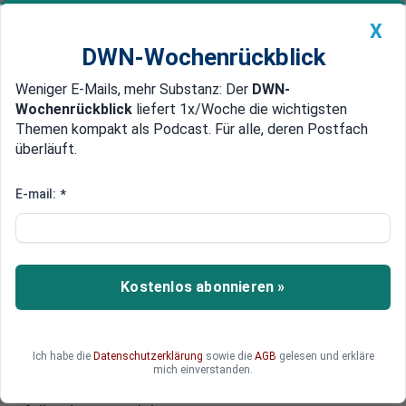
X
DWN-Wochenrückblick
Weniger E-Mails, mehr Substanz: Der
DWN-
Geldanlage Premium
Newsticker
MEIN DWN:
Wochenrückblick
liefert 1x/Woche die wichtigsten
Edelmetalle
DWN-Magazin
China
Themen kompakt als Podcast. Für alle, deren Postfach
überläuft.
DWN-Wochenrückblick
Auto Premium
„Keine Rückschlüsse für Großbritannien“
E-mail:
*
Bank of England will strengeren
Stress-Test als die EZB
durchführen
Kostenlos abonnieren »
Die britische Notenbank hält den EZB-Stresstest
offensichtlich für umsonst. Sie will einen noch
strengeren Test durchführen. Die Großbanken
Ich habe die
Datenschutzerklärung
sowie die
AGB
gelesen und erkläre
werden diesen wahrscheinlich nicht bestehen,
mich einverstanden.
warnt die Bank of England. Das liegt an den