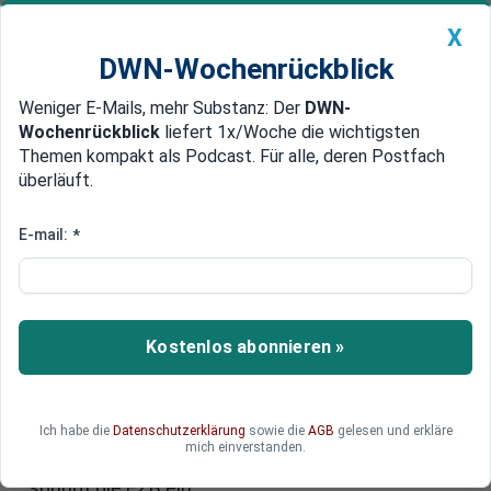
X
DWN-Wochenrückblick
Weniger E-Mails, mehr Substanz: Der
DWN-
Geldanlage Premium
Newsticker
MEIN DWN:
Wochenrückblick
liefert 1x/Woche die wichtigsten
Edelmetalle
DWN-Magazin
China
Themen kompakt als Podcast. Für alle, deren Postfach
überläuft.
DWN-Wochenrückblick
Auto Premium
Die EZB als Hedge-Fonds
E-mail:
*
Italienische Banken wollen faule
Kredite auf EZB abwälzen
Italiens Banken wollen faule Kredite von 50
Kostenlos abonnieren »
Milliarden Euro an die EZB verkaufen. Italiens
Regierung will für die Kredite bürgen. Die
italienischen Banken stehen massiv unter Druck.
Ich habe die
Datenschutzerklärung
sowie die
AGB
gelesen und erkläre
In funktionierenden Märkten kaufen Hedge-
mich einverstanden.
Fonds solche riskanten Papiere. In der Euro-Zone
springt die EZB ein.