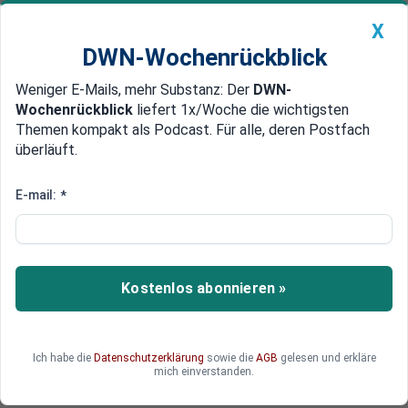
X
DWN-Wochenrückblick
Weniger E-Mails, mehr Substanz: Der
DWN-
Geldanlage Premium
Newsticker
MEIN DWN:
Wochenrückblick
liefert 1x/Woche die wichtigsten
Edelmetalle
DWN-Magazin
China
Themen kompakt als Podcast. Für alle, deren Postfach
überläuft.
DWN-Wochenrückblick
Auto Premium
Waffen verschärfen Konflikt
E-mail:
*
Russland warnt vor US-
Waffenlieferungen an die
Ukraine
Kostenlos abonnieren »
Noch liegen über den Krise-Gipfel zwischen
Deutschland, Frankreich und Russland keine
Erkenntnisse vor. Doch die Russen haben bereits
Ich habe die
Datenschutzerklärung
sowie die
AGB
gelesen und erkläre
klargemacht, dass US-Waffen für Kiew den
mich einverstanden.
Konflikt dramatisch verschärfen würden.