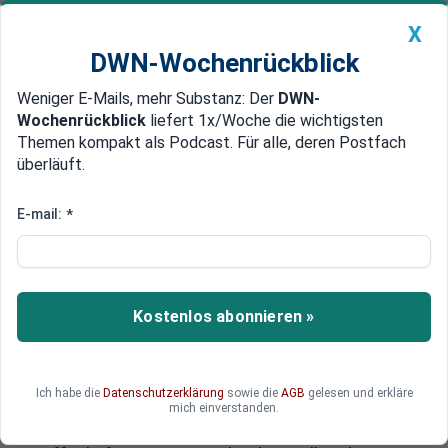
X
DWN-Wochenrückblick
Weniger E-Mails, mehr Substanz: Der
DWN-
Geldanlage Premium
Newsticker
MEIN DWN:
Wochenrückblick
liefert 1x/Woche die wichtigsten
Edelmetalle
DWN-Magazin
China
Themen kompakt als Podcast. Für alle, deren Postfach
überläuft.
DWN-Wochenrückblick
Auto Premium
Auch ohne Obama
E-mail:
*
USA: Republikaner wollen
Waffenlieferungen an Kiew
durchsetzen
Kostenlos abonnieren »
Sollten Merkel und Hollande in Moskau scheitern,
wollen die Amerikaner die Ukraine mit Waffen
beliefern, heißt es aus EU-Diplomatenkreisen.
Ich habe die
Datenschutzerklärung
sowie die
AGB
gelesen und erkläre
Obama prüfe derzeit alle Optionen. Doch auch
mich einverstanden.
wenn der US-Präsident sich gegen die