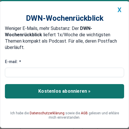
X
DWN-Wochenrückblick
Weniger E-Mails, mehr Substanz: Der
DWN-
Geldanlage Premium
Newsticker
MEIN DWN:
Wochenrückblick
liefert 1x/Woche die wichtigsten
Edelmetalle
DWN-Magazin
China
Themen kompakt als Podcast. Für alle, deren Postfach
überläuft.
DWN-Wochenrückblick
Auto Premium
Schuldenschnitt gewünscht
E-mail:
*
Schuldenschnitt: Russland lässt
US-Investoren in der Ukraine
auflaufen
Kostenlos abonnieren »
Zahlreiche US-Investoren wie George Soros
investierten Millionen Dollar in die Ukraine im
Vertrauen darauf, dass es zu einem Bail-out
Ich habe die
Datenschutzerklärung
sowie die
AGB
gelesen und erkläre
kommt. Doch der zweitgrößte Gläubiger der
mich einverstanden.
Ukraine – Russland – will einen Schuldenschnitt