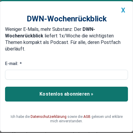
X
DWN-Wochenrückblick
Weniger E-Mails, mehr Substanz: Der
DWN-
Geldanlage Premium
Newsticker
MEIN DWN:
Wochenrückblick
liefert 1x/Woche die wichtigsten
Edelmetalle
DWN-Magazin
China
Themen kompakt als Podcast. Für alle, deren Postfach
überläuft.
DWN-Wochenrückblick
Auto Premium
Überraschend negative Umfrage
E-mail:
*
Abhängig von den USA: Merkel
verliert ihren Instinkt für Volkes
Meinung
Kostenlos abonnieren »
Bundeskanzlerin Angela Merkel scheint wegen
der Abhängigkeit von den USA in der
Spionageaffäre ihren Instinkt dafür zu verlieren,
Ich habe die
Datenschutzerklärung
sowie die
AGB
gelesen und erkläre
was die Bürger denken. Eine Umfrage zeigt, dass
mich einverstanden.
die Mehrheit der Deutschen glaubt, dass die