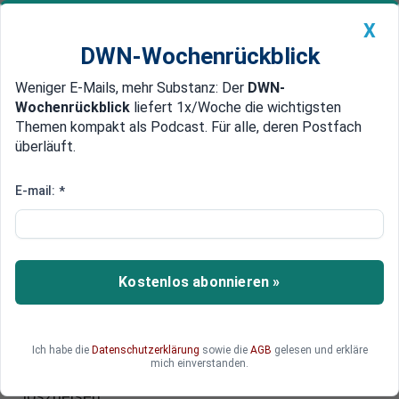
X
DWN-Wochenrückblick
Weniger E-Mails, mehr Substanz: Der
DWN-
Geldanlage Premium
Newsticker
MEIN DWN:
Wochenrückblick
liefert 1x/Woche die wichtigsten
Edelmetalle
DWN-Magazin
China
Themen kompakt als Podcast. Für alle, deren Postfach
überläuft.
DWN-Wochenrückblick
Auto Premium
Zu teuer, viel Widerstand
E-mail:
*
Gefährliche Illusion: Fracking
funktioniert in Europa nicht
Energie-Fachleute zweifeln am Fracking in
Kostenlos abonnieren »
Europa: Die Fördermethode ist innerhalb der EU
zu teuer. Der Widerstand innerhalb der
Bevölkerung ist groß. Die Amerikaner wollen
Ich habe die
Datenschutzerklärung
sowie die
AGB
gelesen und erkläre
dagegen ihre Fracking-Technologie rasch in die
mich einverstanden.
Ukraine bringen - um Kiew von Russland
loszueisen.