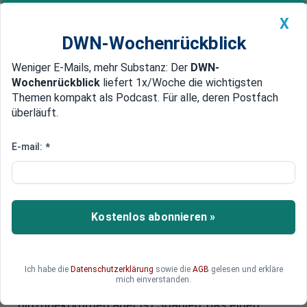
X
DWN-Wochenrückblick
Weniger E-Mails, mehr Substanz: Der
DWN-
Geldanlage Premium
Newsticker
MEIN DWN:
Wochenrückblick
liefert 1x/Woche die wichtigsten
Edelmetalle
DWN-Magazin
China
Themen kompakt als Podcast. Für alle, deren Postfach
überläuft.
DWN-Wochenrückblick
Auto Premium
„Auflösung nach unten“
E-mail:
*
Börse: Dax schließt deutlich im
Minus
Das Seitwärtsgeschiebe der letzten Woche löst
Kostenlos abonnieren »
sich nun offenkundig nach unten auf: maue US-
Konjunkturdaten, dennoch Anzeichen
anziehender Inflation in den USA bringen die US-
Ich habe die
Datenschutzerklärung
sowie die
AGB
gelesen und erkläre
Märkte unter Druck, während in Europa die Sorge
mich einverstanden.
um Griechenland weiter dominiert. Neu
hinzugekommen aber ist Spanien, das einen