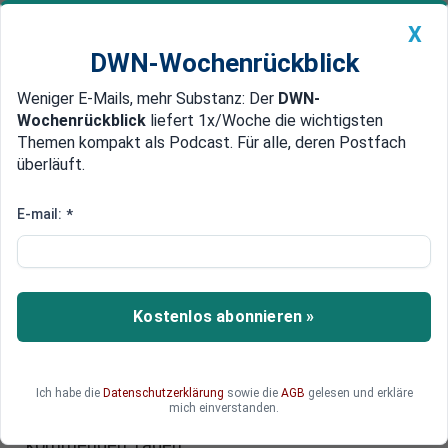
X
DWN-Wochenrückblick
Weniger E-Mails, mehr Substanz: Der
DWN-
Geldanlage Premium
Newsticker
MEIN DWN:
Wochenrückblick
liefert 1x/Woche die wichtigsten
Edelmetalle
DWN-Magazin
China
Themen kompakt als Podcast. Für alle, deren Postfach
überläuft.
DWN-Wochenrückblick
Auto Premium
Merkel mit Zugeständnissen
E-mail:
*
US-Regierung und Syriza spielen
Euro-Retter an die Wand
Im Schulden-Poker hat die Syriza-Regierung
Kostenlos abonnieren »
einen mächtigen Verbündeten: Die USA
verlangen, dass die EU neue Kredite an
Griechenland vergibt. Angela Merkel ist offenbar
Ich habe die
Datenschutzerklärung
sowie die
AGB
gelesen und erkläre
zu weitgehenden Zugeständnissen bereit. Die
mich einverstanden.
Euro-Retter rechnen mit einer Einigung in den
kommenden Tagen.