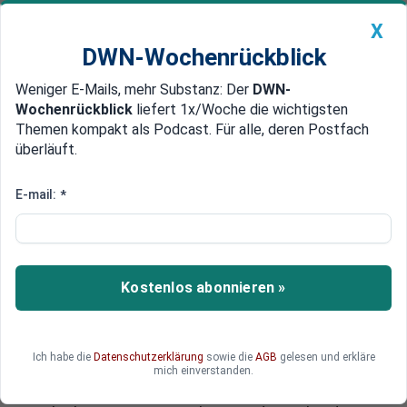
X
DWN-Wochenrückblick
Weniger E-Mails, mehr Substanz: Der
DWN-
Geldanlage Premium
Newsticker
MEIN DWN:
Wochenrückblick
liefert 1x/Woche die wichtigsten
Edelmetalle
DWN-Magazin
China
Themen kompakt als Podcast. Für alle, deren Postfach
überläuft.
DWN-Wochenrückblick
Auto Premium
Folge der Tierquälerei
E-mail:
*
Odenwald: Ausgerissener
Zirkus-Elefant tötet
Spaziergänger
Kostenlos abonnieren »
Ein aus dem Zirkus ausgerissener Elefant hat in
Odenwald in Baden-Württemberg einen Rentner
bei einem Spaziergang getötet. Der Elefant hatte
Ich habe die
Datenschutzerklärung
sowie die
AGB
gelesen und erkläre
schon früher mehrfach Menschen verletzt. Die
mich einverstanden.
Tierschutzorganisation Peta hatte vor dem