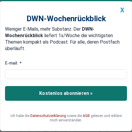
X
DWN-Wochenrückblick
Weniger E-Mails, mehr Substanz: Der
DWN-
Geldanlage Premium
Newsticker
MEIN DWN:
Wochenrückblick
liefert 1x/Woche die wichtigsten
Edelmetalle
DWN-Magazin
China
Themen kompakt als Podcast. Für alle, deren Postfach
überläuft.
DWN-Wochenrückblick
Auto Premium
43,2 Prozent werden rasiert
E-mail:
*
Euro-Retter und Griechenland
arbeiten am heimlichen
Schuldenschnitt
Kostenlos abonnieren »
Die Troika und Griechenland arbeiten hinter den
Kulissen an einem Schuldenschnitt, der etwa 43
Prozent ausmachen könnte. Alle öffentlichen
Ich habe die
Datenschutzerklärung
sowie die
AGB
gelesen und erkläre
Wortmeldungen über einen Grexit sind reine
mich einverstanden.
Ablenkungsmanöver. Niemand hat die Absicht,