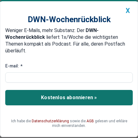
X
DWN-Wochenrückblick
Weniger E-Mails, mehr Substanz: Der
DWN-
Geldanlage Premium
Newsticker
MEIN DWN:
Wochenrückblick
liefert 1x/Woche die wichtigsten
Edelmetalle
DWN-Magazin
China
Themen kompakt als Podcast. Für alle, deren Postfach
überläuft.
DWN-Wochenrückblick
Auto Premium
Neuer Boss ab Juli
E-mail:
*
Chefwechsel bei Boeing
Der Boeing-Manager Dennis Muilenburg wird
neuer Chef bei Flugzeugbauer. Ab Anfang Juli
Kostenlos abonnieren »
beerbt er den bisherigen Konzernchef Jim
McNerney.
Ich habe die
Datenschutzerklärung
sowie die
AGB
gelesen und erkläre
mich einverstanden.
Deutsche Wirtschaftsnachrichten