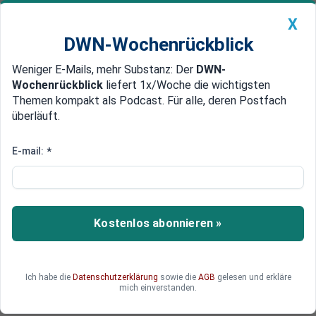
X
DWN-Wochenrückblick
Weniger E-Mails, mehr Substanz: Der
DWN-
Geldanlage Premium
Newsticker
MEIN DWN:
Wochenrückblick
liefert 1x/Woche die wichtigsten
Edelmetalle
DWN-Magazin
China
Themen kompakt als Podcast. Für alle, deren Postfach
überläuft.
DWN-Wochenrückblick
Auto Premium
2,9 Milliarden Euro
E-mail:
*
Sony holt sich erstmals seit 26
Jahren Geld am Aktienmarkt
Japans Elektronik-Riese Sony will mit dem
Kostenlos abonnieren »
Verkauf weiterer Aktien einen Erlös von 2,9
Milliarden Euro einholen. Das wäre das erste Mal
seit 26 Jahren, dass sich Sony frisches Geld bei
Ich habe die
Datenschutzerklärung
sowie die
AGB
gelesen und erkläre
den Aktionären holen muss.
mich einverstanden.