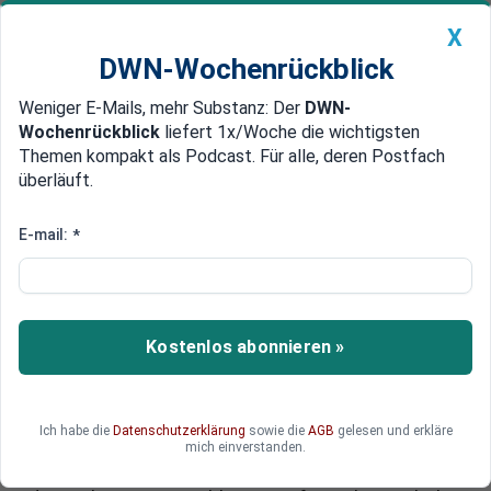
X
DWN-Wochenrückblick
Weniger E-Mails, mehr Substanz: Der
DWN-
Geldanlage Premium
Newsticker
MEIN DWN:
Wochenrückblick
liefert 1x/Woche die wichtigsten
Edelmetalle
DWN-Magazin
China
Themen kompakt als Podcast. Für alle, deren Postfach
überläuft.
DWN-Wochenrückblick
Auto Premium
Aufweichung im Sommer
E-mail:
*
Troika stimmt Deutschland auf
Schulden-Schnitt in
Griechenland ein
Kostenlos abonnieren »
Die Troika bereitet Deutschland auf einen
Schuldenschnitt für Griechenland vor.
Bundeskanzlerin Angela Merkel ist vorläufig nur
Ich habe die
Datenschutzerklärung
sowie die
AGB
gelesen und erkläre
unter bestimmten Bedingungen zu einem
mich einverstanden.
solchen bereit, nachdem sie Verluste für die