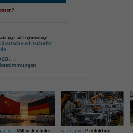
gessen?
meldung und Registrierung:
@deutsche-wirtschafts-
.de
AGB
und
zbestimmungen
Milliardenlücke
Produktion
TSCHAFT
WIRTSCHAFT
F