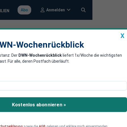
Anmelden
Abo
ILIEN
X
a
DWN-Wochenrückblick
WN-Wochenrückblick
stanz: Der
DWN-Wochenrückblick
liefert 1x/Woche die wichtigsten
uf die USA und
. Für alle, deren Postfach überläuft.
en IS zu unterstützen.
evölkerung wird das
Kostenlos abonnieren »
 freut sich über Waffen
g ist brandgefährlich.
chutzerklärung
sowie die
AGB
gelesen und erkläre mich einverstanden.