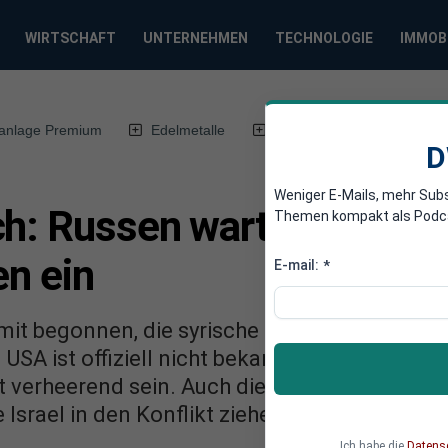
WIRTSCHAFT
UNTERNEHMEN
TECHNOLOGIE
IMMOB
anlage Premium
Edelmetalle
DWN-Magazin
Chin
D
Weniger E-Mails, mehr Sub
ch: Russen warten nicht a
Themen kompakt als Podcast
en ein
E-mail:
*
mit begonnen, die syrische Luftwaffe gegen d
USA ist offiziell nicht bekannt. Für die Zivilb
verheerend sein. Auch die radikale Hisbollah
Israel in den Konflikt ziehen. Die Entwicklun
Ich habe die
Datens