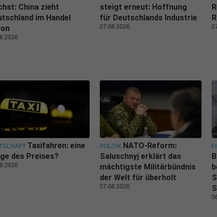
hst: China zieht
steigt erneut: Hoffnung
R
tschland im Handel
für Deutschlands Industrie
R
07.08.2026
0
von
8.2026
Taxifahren: eine
NATO-Reform:
TSCHAFT
POLITIK
F
ge des Preises?
Saluschnyj erklärt das
B
8.2026
mächtigste Militärbündnis
b
der Welt für überholt
S
07.08.2026
S
0