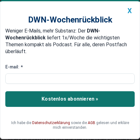
X
DWN-Wochenrückblick
Weniger E-Mails, mehr Substanz: Der
DWN-
Geldanlage Premium
Newsticker
MEIN DWN:
Wochenrückblick
liefert 1x/Woche die wichtigsten
Edelmetalle
DWN-Magazin
China
Themen kompakt als Podcast. Für alle, deren Postfach
überläuft.
DWN-Wochenrückblick
Auto Premium
China bremst nicht aus
E-mail:
*
China-Blues kann der deutschen
Konjunktur nur wenig anhaben
Ganz im Gegenteil zur geläufigen Meinung, dass
Kostenlos abonnieren »
die Stagnierung des chinesischen Wachstums
auch Deutschland ausbremsen würde, legte der
Juli 2015 ein Rekordplus vor. Die deutsche
Ich habe die
Datenschutzerklärung
sowie die
AGB
gelesen und erkläre
Wirtschaft ist durchaus in der Lage, die
mich einverstanden.
momentane asiatische Schwäche mit Exporten
in andere Drittstaaten wie die USA oder Russland