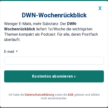
X
DWN-Wochenrückblick
Weniger E-Mails, mehr Substanz: Der
DWN-
Geldanlage Premium
Newsticker
MEIN DWN:
Wochenrückblick
liefert 1x/Woche die wichtigsten
Edelmetalle
DWN-Magazin
China
Themen kompakt als Podcast. Für alle, deren Postfach
überläuft.
DWN-Wochenrückblick
Auto Premium
Sparkurs dauert länger
E-mail:
*
Deutsche Bank streicht
Dividende auch für 2016
Die Deutsche Bank braucht länger und muss
Kostenlos abonnieren »
härter sparen, um wieder auf Kurs zu kommen.
Das ist auch eine schlechte Nachricht für die
Aktionäre: Die Bank streicht die Dividende auch
Ich habe die
Datenschutzerklärung
sowie die
AGB
gelesen und erkläre
für das Jahr 2016.
mich einverstanden.