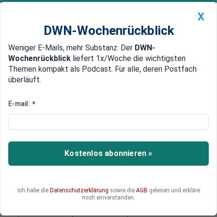
X
DWN-Wochenrückblick
Weniger E-Mails, mehr Substanz: Der
DWN-
Geldanlage Premium
Newsticker
MEIN DWN:
Wochenrückblick
liefert 1x/Woche die wichtigsten
Edelmetalle
DWN-Magazin
China
Themen kompakt als Podcast. Für alle, deren Postfach
überläuft.
DWN-Wochenrückblick
Auto Premium
Frankreich sträubt sich noch
E-mail:
*
USA und Merkel wollen
Sanktionen gegen Russland
verlängern
Kostenlos abonnieren »
Beim G20-Gipfel sollen sich einige Staaten der EU
und die USA darauf geeinigt haben, die
Sanktionen gegen Russland zu verlängern.
Ich habe die
Datenschutzerklärung
sowie die
AGB
gelesen und erkläre
Frankreichs Präsident Hollande soll in der
mich einverstanden.
kommenden Woche von Bundeskanzlerin Merkel