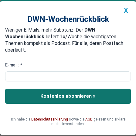
X
DWN-Wochenrückblick
Weniger E-Mails, mehr Substanz: Der
DWN-
Geldanlage Premium
Newsticker
MEIN DWN:
Wochenrückblick
liefert 1x/Woche die wichtigsten
Edelmetalle
DWN-Magazin
China
Themen kompakt als Podcast. Für alle, deren Postfach
überläuft.
DWN-Wochenrückblick
Auto Premium
Ende der Polar-Route
E-mail:
*
Norwegen schließt Grenze zu
Russland für Flüchtlinge
Norwegen hat offenbar erfolgreich seine Ost-
Kostenlos abonnieren »
Grenze für Flüchtlinge geschlossen. Seit Montag
ist kein einziger Asylbewerber mehr über die
Polar-Route gekommen. Zuvor waren im
Ich habe die
Datenschutzerklärung
sowie die
AGB
gelesen und erkläre
Jahresschnitt fast 500 Flüchtlinge.
mich einverstanden.