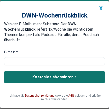
X
DWN-Wochenrückblick
Weniger E-Mails, mehr Substanz: Der
DWN-
Geldanlage Premium
Newsticker
MEIN DWN:
Wochenrückblick
liefert 1x/Woche die wichtigsten
Edelmetalle
DWN-Magazin
China
Themen kompakt als Podcast. Für alle, deren Postfach
überläuft.
DWN-Wochenrückblick
Auto Premium
Wichtigster Handelspartner
E-mail:
*
Weniger Nachfrage aus der EU:
Chinas Exporte sinken deutlich
Die chinesischen Exporte fallen stärker als
Kostenlos abonnieren »
zuletzt erwartet. China macht besonders die
sinkende Nachfrage aus der EU zu schaffen.
Doch auch die Importe gehen den 13. Monat in
Ich habe die
Datenschutzerklärung
sowie die
AGB
gelesen und erkläre
Folge zurück.
mich einverstanden.