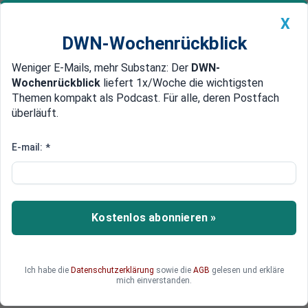
X
DWN-Wochenrückblick
Weniger E-Mails, mehr Substanz: Der
DWN-
Geldanlage Premium
Newsticker
MEIN DWN:
Wochenrückblick
liefert 1x/Woche die wichtigsten
Edelmetalle
DWN-Magazin
China
Themen kompakt als Podcast. Für alle, deren Postfach
überläuft.
DWN-Wochenrückblick
Auto Premium
1,3 Prozent teurer
E-mail:
*
Krisen in China und Nahost:
Goldpreis steigt
Der Goldpreis ist am Montag um 1,3 Prozent auf
Kostenlos abonnieren »
1074,20 Dollar gestiegen. Börsen-Experten sehen
den Crash in China als Auslöser. Auch die Krise
im Nahen Osten veranlassten die Anleger
Ich habe die
Datenschutzerklärung
sowie die
AGB
gelesen und erkläre
demnach, in das als sicher geltende Edelmetall
mich einverstanden.
zu investieren.