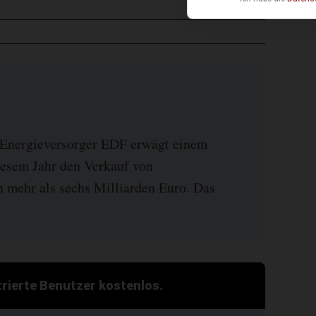
e Energieversorger EDF erwägt einem
iesem Jahr den Verkauf von
n mehr als sechs Milliarden Euro. Das
strierte Benutzer kostenlos.