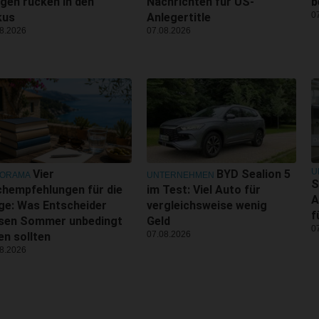
gen rücken in den
Nachrichten für US-
b
0
kus
Anlegertitle
8.2026
07.08.2026
U
Vier
BYD Sealion 5
NORAMA
UNTERNEHMEN
S
hempfehlungen für die
im Test: Viel Auto für
A
ge: Was Entscheider
vergleichsweise wenig
f
esen Sommer unbedingt
Geld
0
07.08.2026
en sollten
8.2026