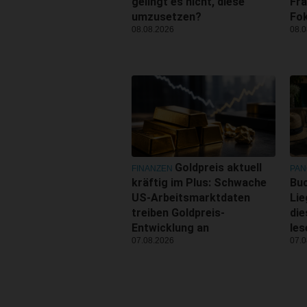
gelingt es nicht, diese
Fra
umzusetzen?
Fo
08.08.2026
08.0
Goldpreis aktuell
FINANZEN
PA
kräftig im Plus: Schwache
Buc
US-Arbeitsmarktdaten
Lie
treiben Goldpreis-
di
Entwicklung an
les
07.08.2026
07.0