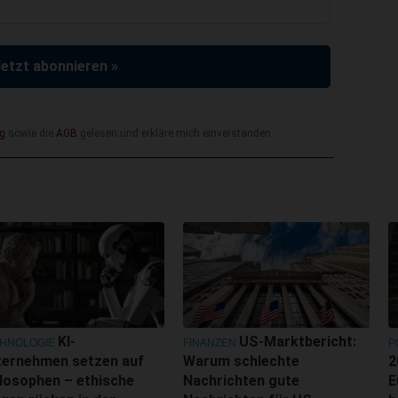
Jetzt abonnieren »
g
sowie die
AGB
gelesen und erkläre mich einverstanden.
KI-
US-Marktbericht:
HNOLOGIE
FINANZEN
P
ternehmen setzen auf
Warum schlechte
2
losophen – ethische
Nachrichten gute
E