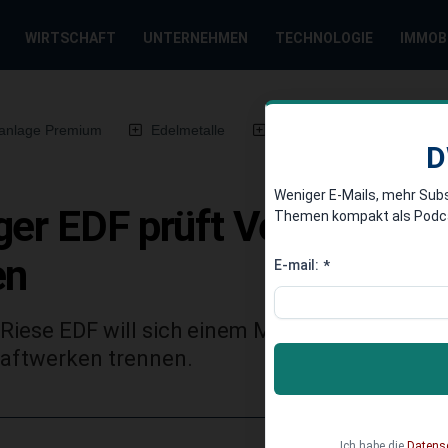
WIRTSCHAFT
UNTERNEHMEN
TECHNOLOGIE
IMMOB
anlage Premium
Edelmetalle
DWN-Magazin
Chin
D
Weniger E-Mails, mehr Sub
ger EDF prüft Verkauf von
Themen kompakt als Podcast
en
E-mail:
*
Riese EDF will sich einem Medienbericht zufo
raftwerken trennen.
Ich habe die
Datens