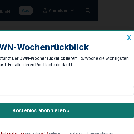
Anmelden
Abo
ILIEN
X
a
DWN-Wochenrückblick
WN-Wochenrückblick
stanz: Der
DWN-Wochenrückblick
liefert 1x/Woche die wichtigsten
. Für alle, deren Postfach überläuft.
lge von seinen Anteilen
Kostenlos abonnieren »
chutzerklärung
sowie die
AGB
gelesen und erkläre mich einverstanden.